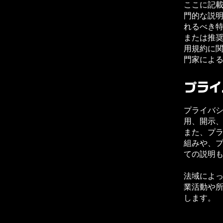
ここに記
門的な説
れるべき
または推
用規約に
門家によ
プライ
プライバ
用、開示
また、プ
組みや、
ての説明
法域によ
業活動や
します。