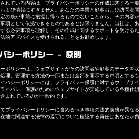
載されている内容は、プライバシーポリシーの作成に関する一
明および情報にすぎません。あなたの事業と顧客および訪問者
特定の条が事前に把握し得うるものでないことから、その内容
奨事項として依拠できるものであるとは限りません。当社は、
関する必要事項を理解し、その作成に関するサポートを受ける
る法的アドバイスを受けられることをお勧めします。
バシーポリシー – 原則
シーポリシーは、ウェブサイトがその訪問者や顧客のデータを
、処理、管理する方法の一部または全部を開示する声明とする
ライバシーポリシーには、プライバシー保護に対するウェブサ
プライバシー保護のためにウェブサイトが実施している各種仕
も含まれているのが一般的です。
ってプライバシーポリシーに含めるべき事項の法的義務が異な
所在地に関連する法律の遵守について確認する責任はあなたが