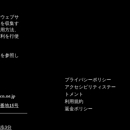
：ウェブサ
報を収集す
運用方法、
権利を行使
」を参照し
プライバシーポリシー
アクセシビリティステー
トメント
n.ne.jp
利用規約
番地15号
返金ポリシー
歩3分