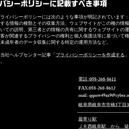
バシーポリシーに記載すべき事項
プライバシーポリシーには次のような事項が明記されています
集する情報の種類とその収集方法、ウェブサイトがこの種の情
ついての説明、第三者との情報の共有に関するウェブサイトの
顧客が関連するプライバシーの権利と個人保護法等に基づいて
、未成年者のデータ収集に関する特定の運用方法など。
、当社ヘルプセンター記事「
プライバシーポリシーを作成する
い。
電話 :058-268-8611
FAX:058-268-8612
mail :
qqmw49ax9@cyber.oc
岐阜県岐阜市市橋3丁目3
最寄り駅
​ＪＲ西岐阜駅 から 徒