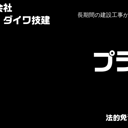
会社
長期間の建設工事
イワ技建
プ
法的免