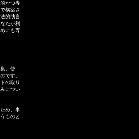
般的かつ専
間で構築さ
が法的助言
あなたが利
ためにも専
収集、使
ものです。
イトの取り
組みについ
るため、事
負うものと