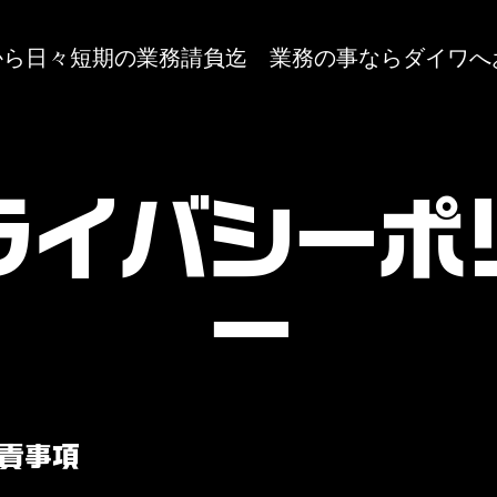
から日々短期の業務請負迄 業務の事ならダイワへ
ライバシーポ
ー
責事項